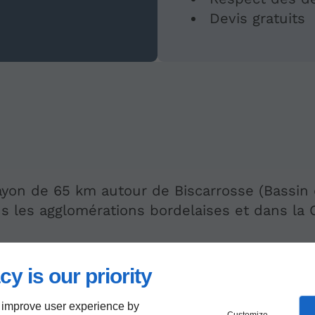
Devis gratuits
yon de 65 km autour de Biscarrosse (Bassin d
ns les agglomérations bordelaises et dans l
cy is our priority
 improve user experience by