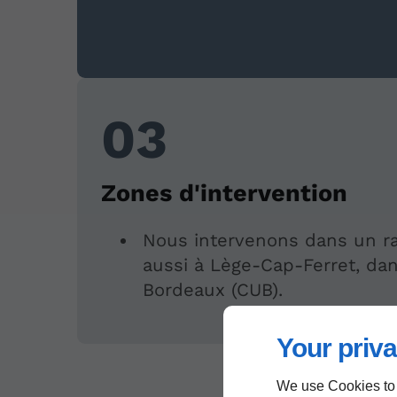
Zones d'intervention
Nous intervenons dans un ra
aussi à Lège-Cap-Ferret, da
Bordeaux (CUB).
Your priva
We use Cookies to