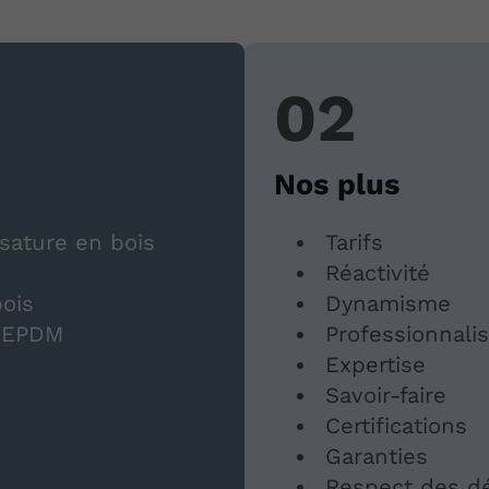
Nos plus
sature en bois
Tarifs
Réactivité
bois
Dynamisme
n EPDM
Professionnali
Expertise
Savoir-faire
Certifications
Garanties
Respect des dé