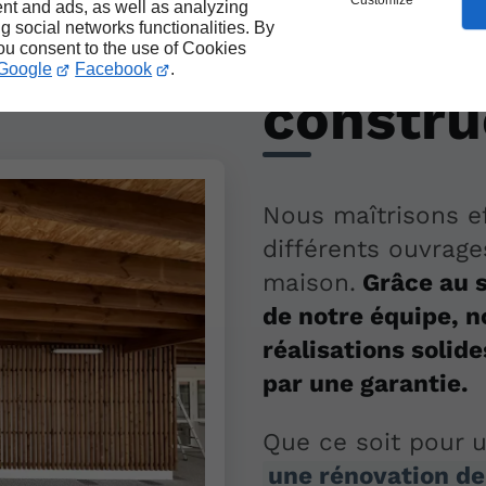
Customize
nt and ads, as well as analyzing
ng social networks functionalities. By
Des spéc
you consent to the use of Cookies
Google
Facebook
.
constru
Nous maîtrisons ef
différents ouvrage
maison.
Grâce au s
de notre équipe, n
réalisations solid
par une garantie.
Que ce soit pour 
une rénovation de