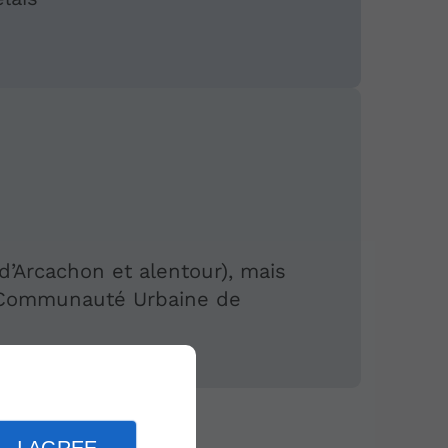
’Arcachon et alentour), mais
a Communauté Urbaine de