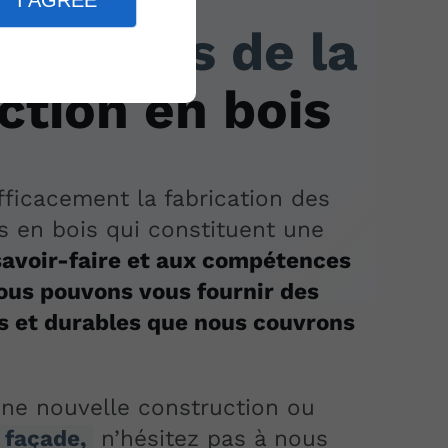
I AGREE
ialistes de la
ction en bois
ficacement la fabrication des
s en bois qui constituent une
avoir-faire et aux compétences
ous pouvons vous fournir des
es et durables que nous couvrons
une nouvelle construction ou
 façade,
n’hésitez pas à nous