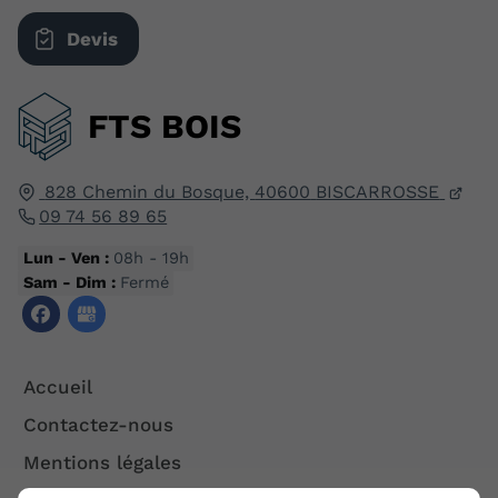
Devis
FTS BOIS
828 Chemin du Bosque,
40600
BISCARROSSE
09 74 56 89 65
Lun - Ven :
08h - 19h
Sam - Dim :
Fermé
Accueil
Contactez-nous
Mentions légales