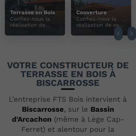
Terrasse en Bois
Couverture
Confiez-nous la
Confiez-nous la
réalisation de
réalisation de vos
votre terrasse en
travaux de
bois.
couverture.
VOTRE CONSTRUCTEUR DE
TERRASSE EN BOIS À
BISCARROSSE
L’entreprise FTS Bois intervient à
Biscarrosse
, sur le
Bassin
d'Arcachon
(même à Lège Cap-
Ferret) et alentour pour la